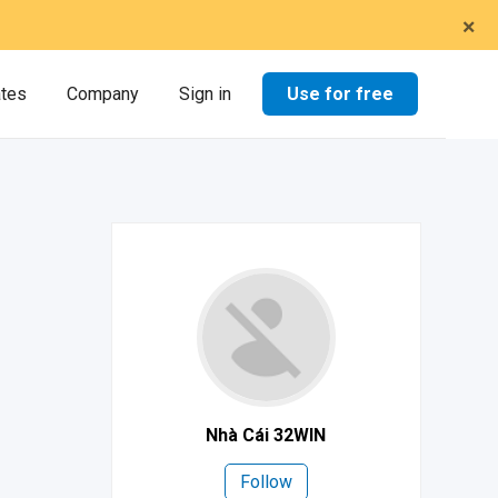
×
Use for free
ates
Company
Sign in
Nhà Cái 32WIN
Follow