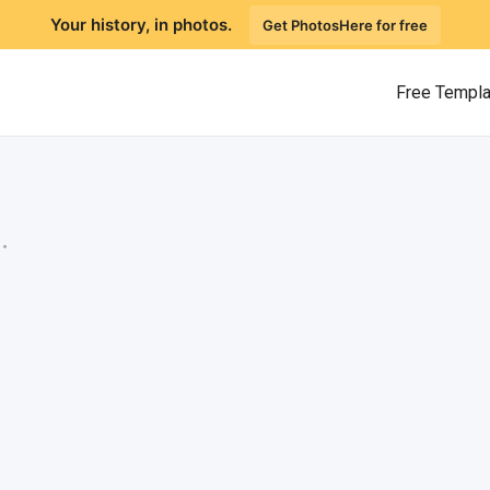
Your history, in photos.
Get PhotosHere for free
Free Templ
.