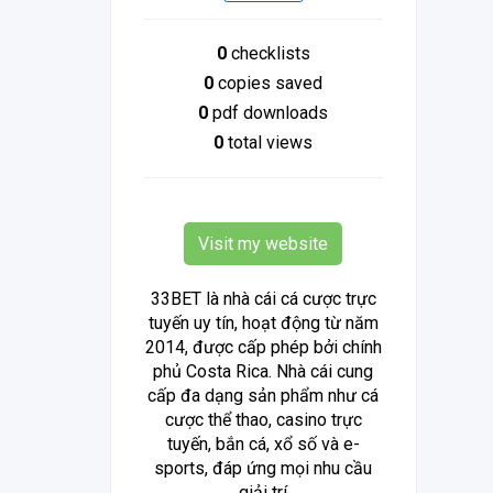
0
checklists
0
copies saved
0
pdf downloads
0
total views
Visit my website
33BET là nhà cái cá cược trực
tuyến uy tín, hoạt động từ năm
2014, được cấp phép bởi chính
phủ Costa Rica. Nhà cái cung
cấp đa dạng sản phẩm như cá
cược thể thao, casino trực
tuyến, bắn cá, xổ số và e-
sports, đáp ứng mọi nhu cầu
giải trí