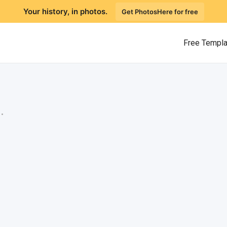
Your history, in photos.
Get PhotosHere for free
Free Templ
.