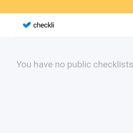
You have no public checklists