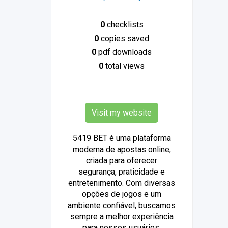
0
checklists
0
copies saved
0
pdf downloads
0
total views
Visit my website
5419 BET é uma plataforma
moderna de apostas online,
criada para oferecer
segurança, praticidade e
entretenimento. Com diversas
opções de jogos e um
ambiente confiável, buscamos
sempre a melhor experiência
para nossos usuários.