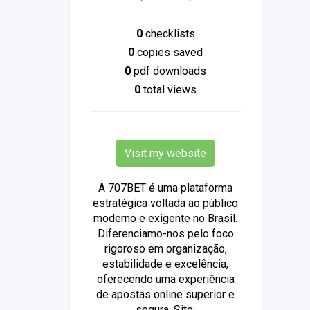
0
checklists
0
copies saved
0
pdf downloads
0
total views
Visit my website
A 707BET é uma plataforma
estratégica voltada ao público
moderno e exigente no Brasil.
Diferenciamo-nos pelo foco
rigoroso em organização,
estabilidade e excelência,
oferecendo uma experiência
de apostas online superior e
segura. Site: