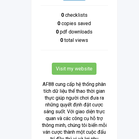
0
checklists
0
copies saved
0
pdf downloads
0
total views
Visit my website
AF88 cung cấp hệ thống phân
tích dữ liệu thể thao thời gian
thực giúp người chơi đưa ra
những quyết định đặt cược
sáng suốt. Với giao diện trực
quan và các công cụ hỗ trợ
thông minh, chúng tôi biến mỗi
ván cược thành một cuộc đấu
trí đầy thú vị và lợi nhu