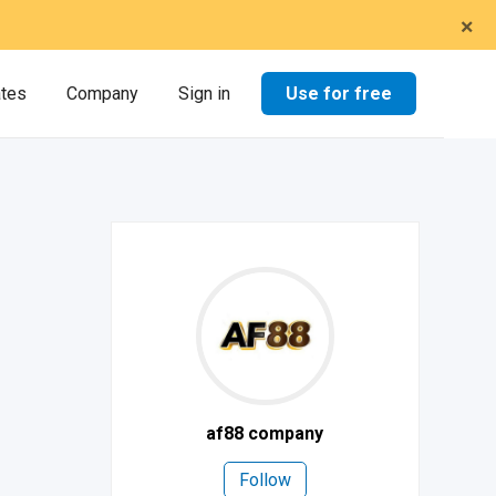
×
Use for free
ates
Company
Sign in
af88 company
Follow