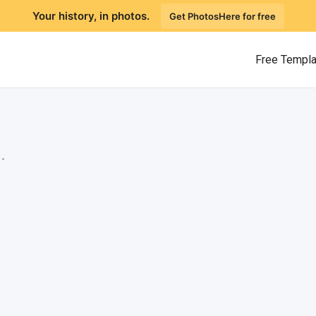
Your history, in photos.
Get PhotosHere for free
Free Templ
.