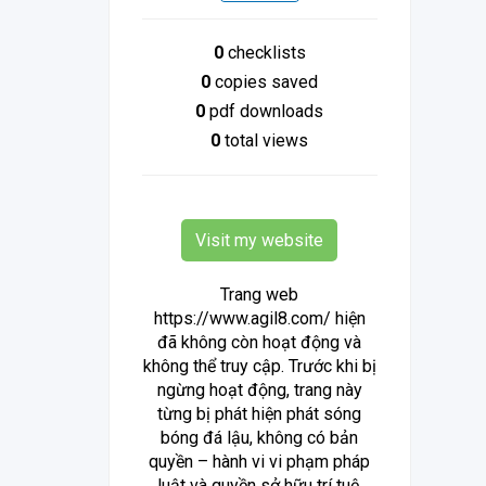
0
checklists
0
copies saved
0
pdf downloads
0
total views
Visit my website
Trang web
https://www.agil8.com/ hiện
đã không còn hoạt động và
không thể truy cập. Trước khi bị
ngừng hoạt động, trang này
từng bị phát hiện phát sóng
bóng đá lậu, không có bản
quyền – hành vi vi phạm pháp
luật và quyền sở hữu trí tuệ.