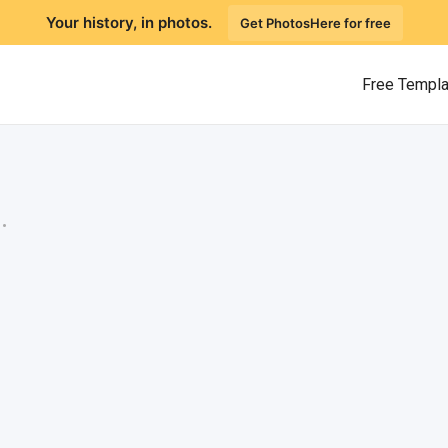
Your history, in photos.
Get PhotosHere for free
Free Templ
.