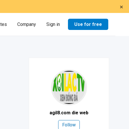
×
Use for free
ates
Company
Sign in
agil8.com die web
Follow