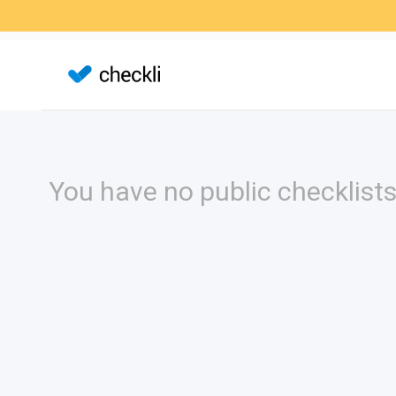
You have no public checklists