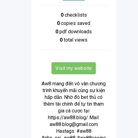
0
checklists
0
copies saved
0
pdf downloads
0
total views
Visit my website
Aw8 mang đến vô vàn chương
trình khuyến mãi cùng sự kiện
hấp dẫn. Nhờ đó bet thủ có
thêm tài chính để tự tin tham
gia cá cược tại
https://aw88.blog/ Mail:
aw88.blog@gmail.com
Hastags: #aw88
#nha_cai_aw88 #aw88casino