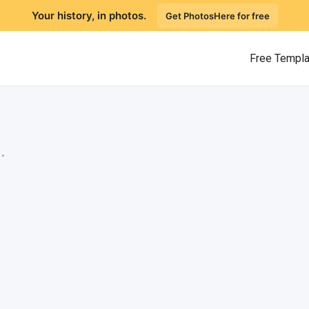
Your history, in photos.
Get PhotosHere for free
Free Templ
.