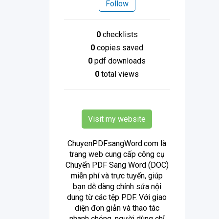
Follow
0
checklists
0
copies saved
0
pdf downloads
0
total views
Visit my website
ChuyenPDFsangWord.com là
trang web cung cấp công cụ
Chuyển PDF Sang Word (DOC)
miễn phí và trực tuyến, giúp
bạn dễ dàng chỉnh sửa nội
dung từ các tệp PDF. Với giao
diện đơn giản và thao tác
nhanh chóng, người dùng chỉ