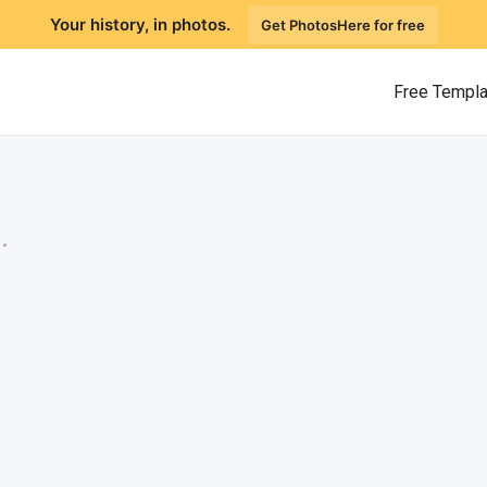
Your history, in photos.
Get PhotosHere for free
Free Templ
.