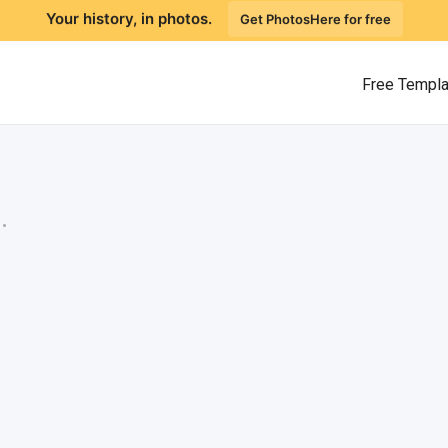
Your history, in photos.
Get PhotosHere for free
Free Templ
.