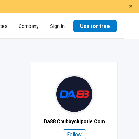
×
Use for free
ates
Company
Sign in
Da88 Chubbychipotle Com
Follow