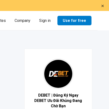
×
Use for free
ates
Company
Sign in
DEBET | Đăng Ký Ngay
DEBET Ưu Đãi Khủng Đang
Chờ Bạn