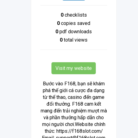
0
checklists
0
copies saved
0
pdf downloads
0
total views
Visit my website
Bước vào F168, bạn sẽ khám
phá thế giới cá cược đa dạng
từ thể thao, casino đến game
đổi thưởng. F168 cam kết
mang đến trải nghiệm mượt mà
và phần thưởng hấp dẫn cho
mọi người chơi.Website chính
thức: https://f168slot.com/
Email: support@f168slot.com