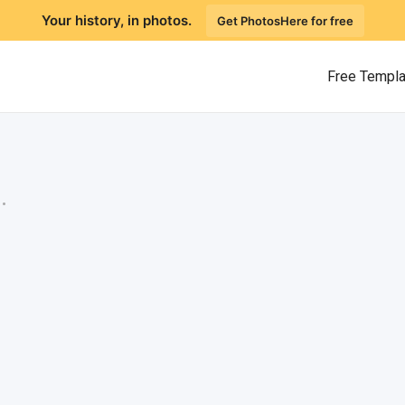
Your history, in photos.
Get PhotosHere for free
Free Templ
.