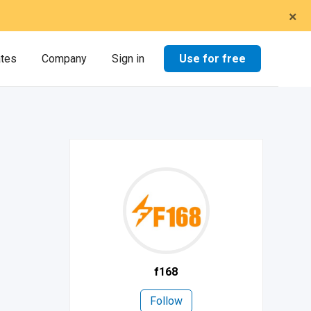
×
Use for free
ates
Company
Sign in
f168
Follow