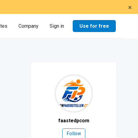
×
Use for free
ates
Company
Sign in
faastedpcom
Follow