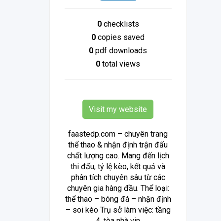
0
checklists
0
copies saved
0
pdf downloads
0
total views
Visit my website
faastedp.com – chuyên trang
thể thao & nhận định trận đấu
chất lượng cao. Mang đến lịch
thi đấu, tỷ lệ kèo, kết quả và
phân tích chuyên sâu từ các
chuyên gia hàng đầu. Thể loại:
thể thao – bóng đá – nhận định
– soi kèo Trụ sở làm việc: tầng
4, tòa nhà vin