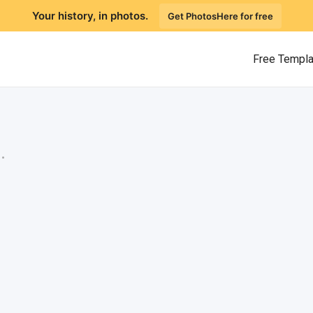
Your history, in photos.
Get PhotosHere for free
Free Templ
.