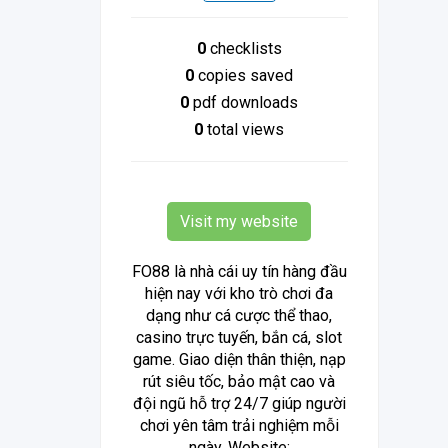
0
checklists
0
copies saved
0
pdf downloads
0
total views
Visit my website
FO88 là nhà cái uy tín hàng đầu
hiện nay với kho trò chơi đa
dạng như cá cược thể thao,
casino trực tuyến, bắn cá, slot
game. Giao diện thân thiện, nạp
rút siêu tốc, bảo mật cao và
đội ngũ hỗ trợ 24/7 giúp người
chơi yên tâm trải nghiệm mỗi
ngày. Website: