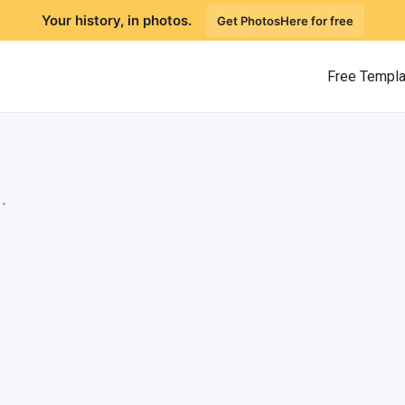
Your history, in photos.
Get PhotosHere for free
Free Templ
.