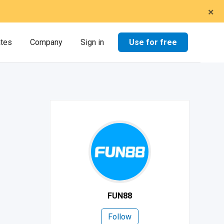
×
Use for free
ates
Company
Sign in
FUN88
Follow