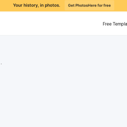
Your history, in photos.
Get PhotosHere for free
Free Templ
.