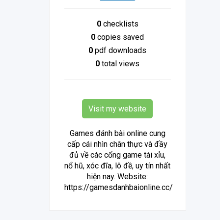
0
checklists
0
copies saved
0
pdf downloads
0
total views
Visit my website
Games đánh bài online cung
cấp cái nhìn chân thực và đầy
đủ về các cổng game tài xỉu,
nổ hũ, xóc đĩa, lô đề, uy tín nhất
hiện nay. Website:
https://gamesdanhbaionline.cc/