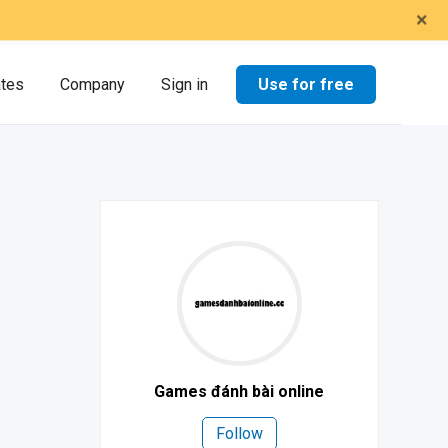
×
Use for free
ates
Company
Sign in
Games đánh bài online
Follow