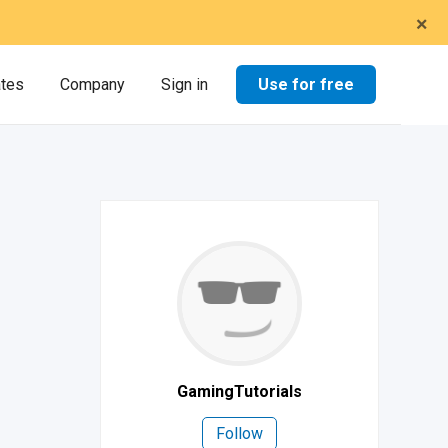
×
Use for free
ates
Company
Sign in
GamingTutorials
Follow