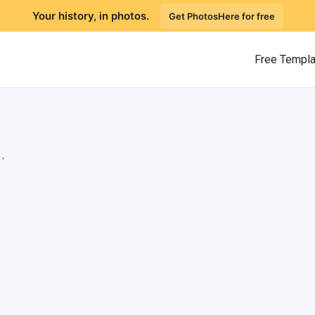
Your history, in photos.
Get PhotosHere for free
Free Templ
.