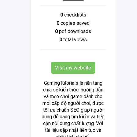
0
checklists
0
copies saved
0
pdf downloads
0
total views
Visit my website
GamingTutorials là nền tảng
chia sẻ kiến thức, hướng dẫn
và mẹo chơi game dành cho
mọi cấp độ người chơi, được
tối ưu chuẩn SEO giúp người
dùng dễ dàng tìm kiếm và tiếp
cận nội dung chất lượng. Với
tài liệu cập nhật liên tục và
phân tích chi tiết.