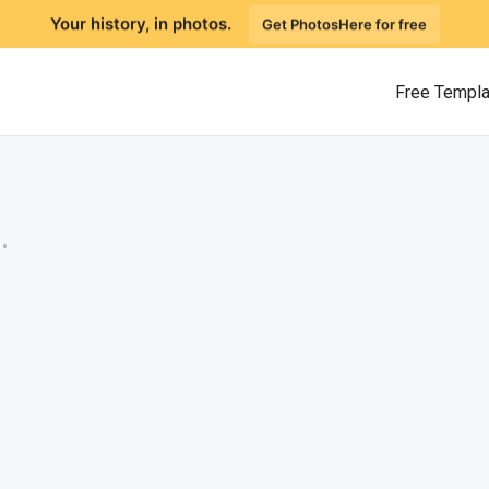
Your history, in photos.
Get PhotosHere for free
Free Templ
.