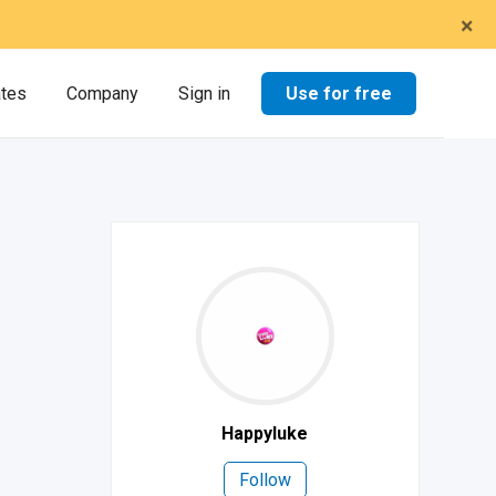
×
Use for free
ates
Company
Sign in
Happyluke
Follow