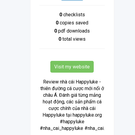
0
checklists
0
copies saved
0
pdf downloads
0
total views
Visit my website
Review nhà cái Happyluke -
thiên đường cá cược mới nổi ở
châu Á. Đánh giá từng mảng
hoạt động, các sản phẩm cá
cược chính của nhà cái
Happyluke tại happyluke.org
#happyluke
#nha_cai_happyluke #nha_cai.