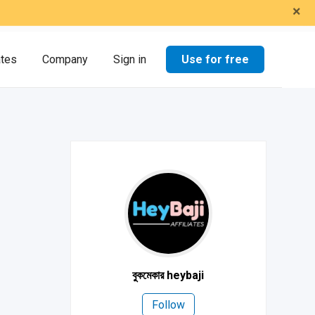
×
Use for free
ates
Company
Sign in
বুকমেকার heybaji
Follow