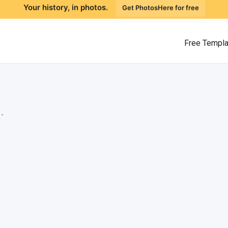
Your history, in photos.
Get PhotosHere for free
Free Templ
.