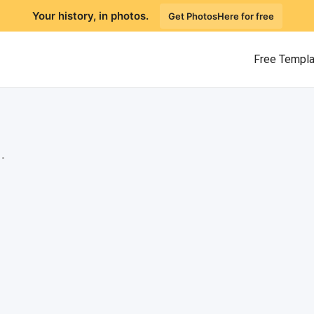
Your history, in photos.
Get PhotosHere for free
Free Templ
.