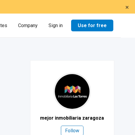
×
Use for free
ates
Company
Sign in
mejor inmobiliaria zaragoza
Follow