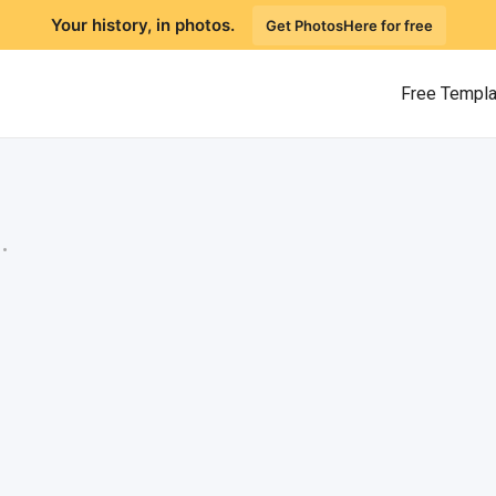
Your history, in photos.
Get PhotosHere for free
Free Templ
.