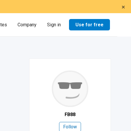
×
Use for free
ates
Company
Sign in
FB88
Follow