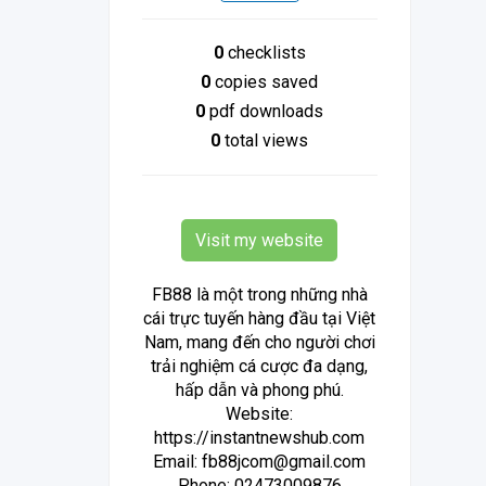
0
checklists
0
copies saved
0
pdf downloads
0
total views
Visit my website
FB88 là một trong những nhà
cái trực tuyến hàng đầu tại Việt
Nam, mang đến cho người chơi
trải nghiệm cá cược đa dạng,
hấp dẫn và phong phú.
Website:
https://instantnewshub.com
Email: fb88jcom@gmail.com
Phone: 02473009876