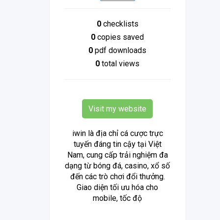
0
checklists
0
copies saved
0
pdf downloads
0
total views
Visit my website
iwin là địa chỉ cá cược trực
tuyến đáng tin cậy tại Việt
Nam, cung cấp trải nghiệm đa
dạng từ bóng đá, casino, xổ số
đến các trò chơi đổi thưởng.
Giao diện tối ưu hóa cho
mobile, tốc độ