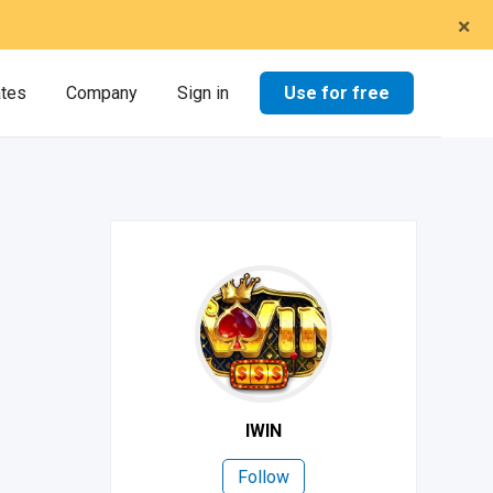
×
Use for free
ates
Company
Sign in
IWIN
Follow