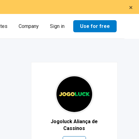
×
Use for free
ates
Company
Sign in
Jogoluck Aliança de
Cassinos