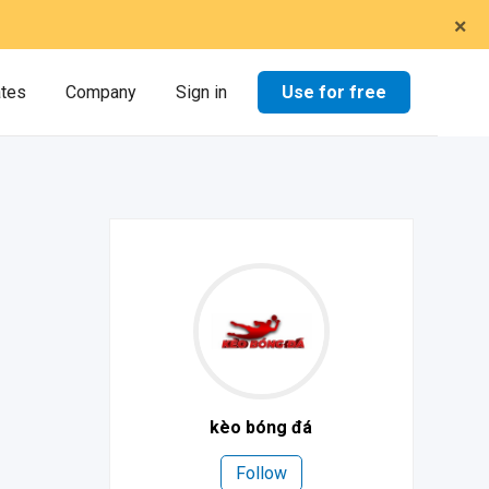
×
Use for free
ates
Company
Sign in
kèo bóng đá
Follow