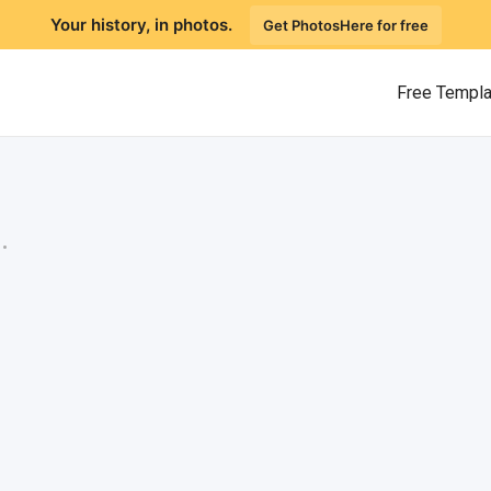
Your history, in photos.
Get PhotosHere for free
Free Templ
.