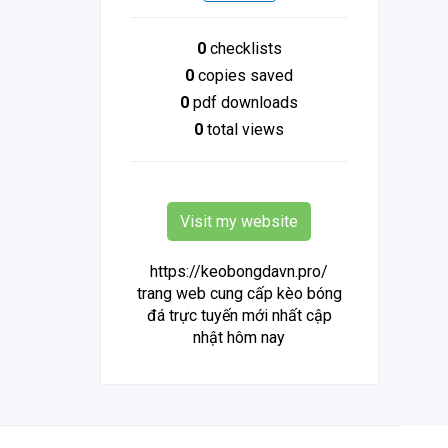
0
checklists
0
copies saved
0
pdf downloads
0
total views
Visit my website
https://keobongdavn.pro/
trang web cung cấp kèo bóng
đá trực tuyến mới nhất cập
nhật hôm nay