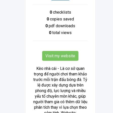
0
checklists
0
copies saved
0
pdf downloads
0
total views
Visit my website
Kèo nhà cái - Là cơ sở quan
trọng để người chơi tham khảo
trước mỗi trận đấu bóng đá. Tỷ
lệ được xây dựng dựa trên
phong độ, lực lượng và nhiều
yếu tố chuyên môn khác, giúp
người tham gia có thêm dữ liệu
phân tích thay vì lựa chọn theo
cảm tính. Website: