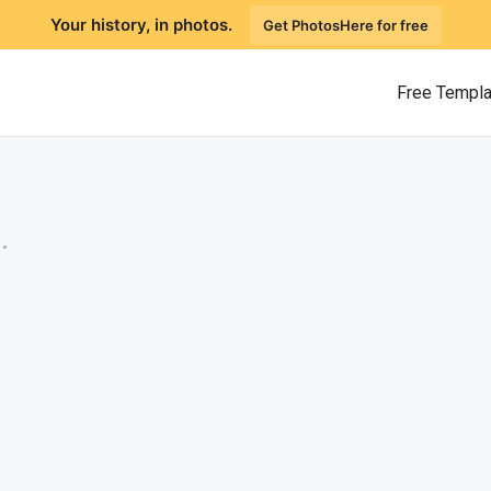
Your history, in photos.
Get PhotosHere for free
Free Templ
.