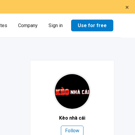
×
Use for free
ates
Company
Sign in
Kèo nhà cái
Follow