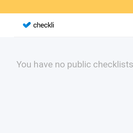
You have no public checklists