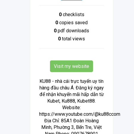
0
checklists
0
copies saved
0
pdf downloads
0
total views
Visit my website
KU88 - nhà cái trực tuyến uy tín
hàng đầu châu Á. Đăng ký ngay
để nhận khuyến mãi hấp dẫn từ
Kubet, Ku888, Kubet88.
Website:
https://www.youtube.com/@ku88ccom
Địa Chỉ: 85A1 Đoàn Hoàng
Minh, Phường 3, Bến Tre, Việt
Nam Phone: 0907678901