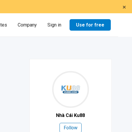
×
Use for free
ates
Company
Sign in
Nhà Cái Ku88
Follow