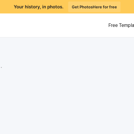
Your history, in photos.
Get PhotosHere for free
Free Templ
.