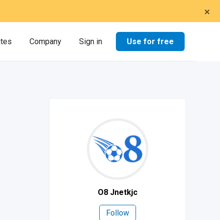
×
Use for free
ates
Company
Sign in
O8 Jnetkjc
Follow