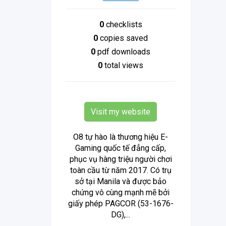
0
checklists
0
copies saved
0
pdf downloads
0
total views
Visit my website
O8 tự hào là thương hiệu E-
Gaming quốc tế đẳng cấp,
phục vụ hàng triệu người chơi
toàn cầu từ năm 2017. Có trụ
sở tại Manila và được bảo
chứng vô cùng mạnh mẽ bởi
giấy phép PAGCOR (53-1676-
DG),...