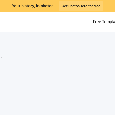
Your history, in photos.
Get PhotosHere for free
Free Templ
.