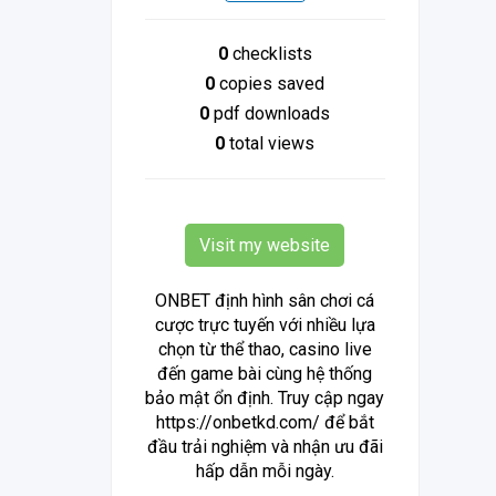
0
checklists
0
copies saved
0
pdf downloads
0
total views
Visit my website
ONBET định hình sân chơi cá
cược trực tuyến với nhiều lựa
chọn từ thể thao, casino live
đến game bài cùng hệ thống
bảo mật ổn định. Truy cập ngay
https://onbetkd.com/ để bắt
đầu trải nghiệm và nhận ưu đãi
hấp dẫn mỗi ngày.