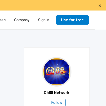
×
Use for free
ates
Company
Sign in
Qh88 Network
Follow