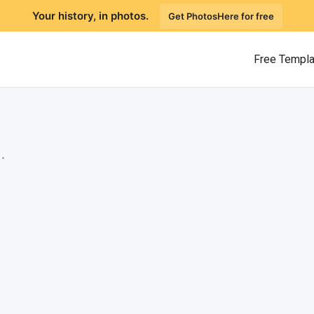
Your history, in photos.
Get PhotosHere for free
Free Templ
.