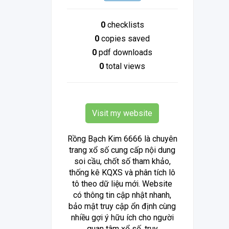
0
checklists
0
copies saved
0
pdf downloads
0
total views
Visit my website
Rồng Bạch Kim 6666 là chuyên
trang xổ số cung cấp nội dung
soi cầu, chốt số tham khảo,
thống kê KQXS và phân tích lô
tô theo dữ liệu mới. Website
có thông tin cập nhật nhanh,
bảo mật truy cập ổn định cùng
nhiều gợi ý hữu ích cho người
quan tâm xổ số, truy