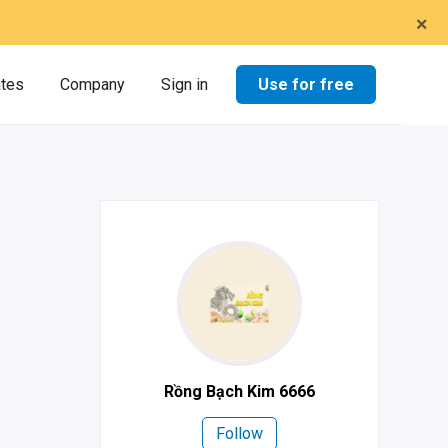
×
Use for free
ates
Company
Sign in
Rồng Bạch Kim 6666
Follow