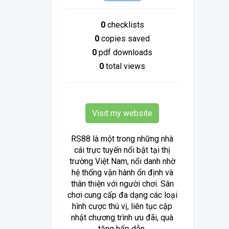
0
checklists
0
copies saved
0
pdf downloads
0
total views
Visit my website
RS88 là một trong những nhà
cái trực tuyến nổi bật tại thị
trường Việt Nam, nổi danh nhờ
hệ thống vận hành ổn định và
thân thiện với người chơi. Sân
chơi cung cấp đa dạng các loại
hình cược thú vị, liên tục cập
nhật chương trình ưu đãi, quà
tặng hấp dẫn,