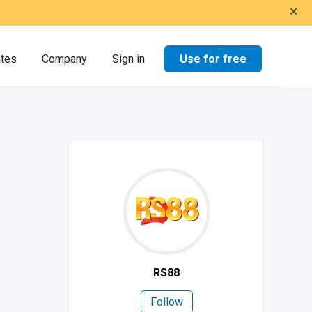
×
Use for free
ates
Company
Sign in
RS88
Follow