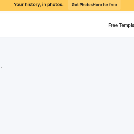
Your history, in photos.
Get PhotosHere for free
Free Templ
.