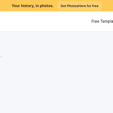
Your history, in photos.
Get PhotosHere for free
Free Templ
.