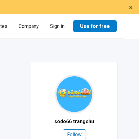
×
Use for free
ates
Company
Sign in
sodo66 trangchu
Follow