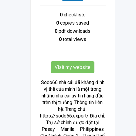
0
checklists
0
copies saved
0
pdf downloads
0
total views
Visit my website
Sodo66 nhà cái đã khẳng định
vị thế của mình là một trong
những nhà cái uy tín hàng đầu
trên thị trường. Thông tin liên
hệ: Trang chủ :
https://sodo66.expert/ Địa chỉ:
Trụ sở chính được đặt tại
Pasay – Manila – Philippines
Chi Nhánh: Quận 1 - Thành Phố