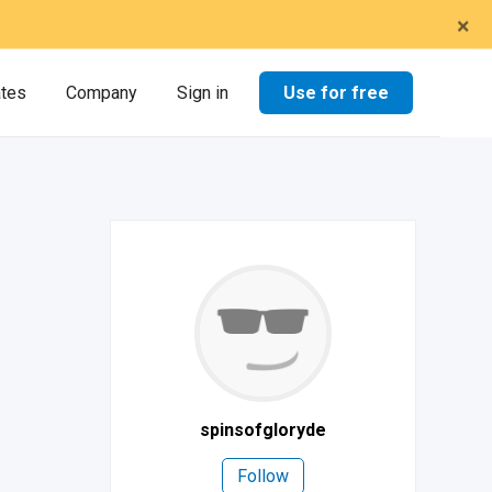
×
Use for free
ates
Company
Sign in
spinsofgloryde
Follow