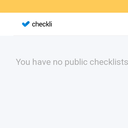
You have no public checklists