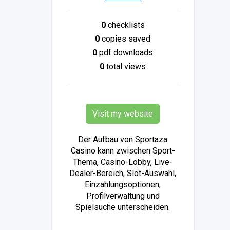
0
checklists
0
copies saved
0
pdf downloads
0
total views
Visit my website
Der Aufbau von Sportaza
Casino kann zwischen Sport-
Thema, Casino-Lobby, Live-
Dealer-Bereich, Slot-Auswahl,
Einzahlungsoptionen,
Profilverwaltung und
Spielsuche unterscheiden.