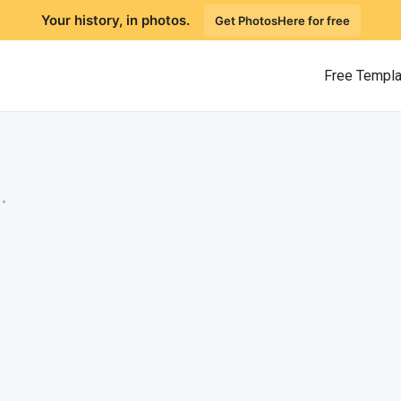
Your history, in photos.
Get PhotosHere for free
Free Templ
.