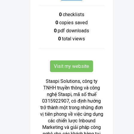
0
checklists
0
copies saved
0
pdf downloads
0
total views
Visit my website
Staspi Solutions, công ty
TNHH truyền thông và công
nghệ Staspi, mã số thuế
0315922907, có định hướng
trở thành một trong những đơn
vị tiên phong về việc ứng dụng
các chiến lược Inbound
Marketing và giải pháp công
nghệ cho các khách hàng tại