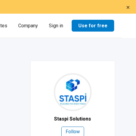
×
Use for free
ates
Company
Sign in
Staspi Solutions
Follow