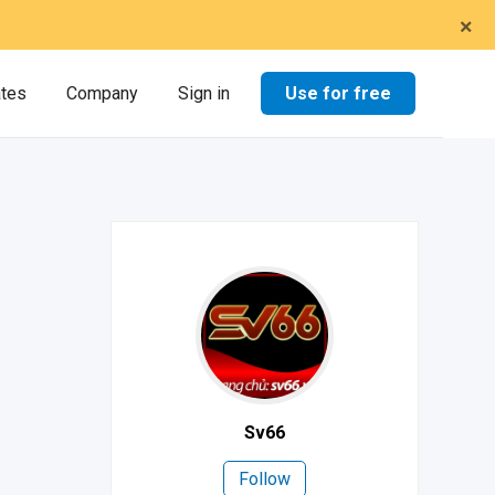
×
Use for free
ates
Company
Sign in
Sv66
Follow