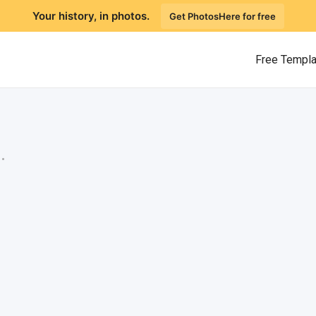
Your history, in photos.
Get PhotosHere for free
Free Templ
.