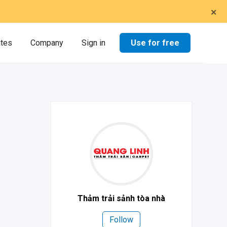
×
Use for free
ates
Company
Sign in
Thảm trải sảnh tòa nhà
Follow