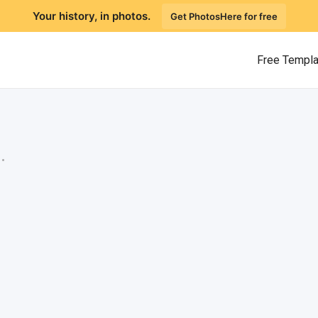
Your history, in photos.
Get PhotosHere for free
Free Templ
.