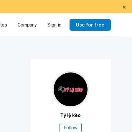
×
Use for free
ates
Company
Sign in
Tỷ lệ kèo
Follow