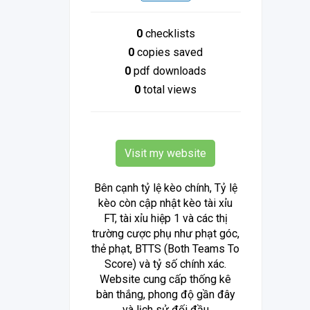
0
checklists
0
copies saved
0
pdf downloads
0
total views
Visit my website
Bên cạnh tỷ lệ kèo chính, Tỷ lệ
kèo còn cập nhật kèo tài xỉu
FT, tài xỉu hiệp 1 và các thị
trường cược phụ như phạt góc,
thẻ phạt, BTTS (Both Teams To
Score) và tỷ số chính xác.
Website cung cấp thống kê
bàn thắng, phong độ gần đây
và lịch sử đối đầu