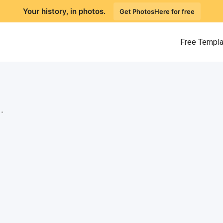
Your history, in photos.
Get PhotosHere for free
Free Templ
.