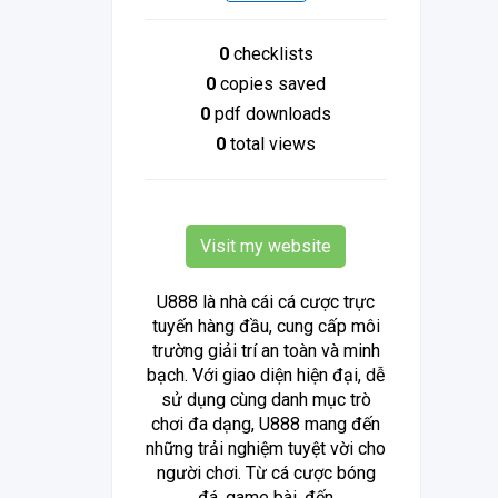
0
checklists
0
copies saved
0
pdf downloads
0
total views
Visit my website
U888 là nhà cái cá cược trực
tuyến hàng đầu, cung cấp môi
trường giải trí an toàn và minh
bạch. Với giao diện hiện đại, dễ
sử dụng cùng danh mục trò
chơi đa dạng, U888 mang đến
những trải nghiệm tuyệt vời cho
người chơi. Từ cá cược bóng
đá, game bài, đến