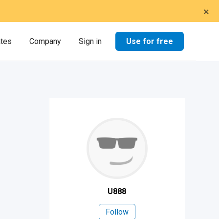
×
Use for free
ates
Company
Sign in
U888
Follow