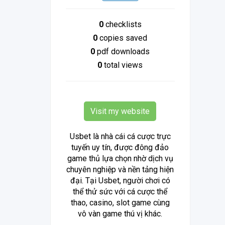
0
checklists
0
copies saved
0
pdf downloads
0
total views
Visit my website
Usbet là nhà cái cá cược trực
tuyến uy tín, được đông đảo
game thủ lựa chọn nhờ dịch vụ
chuyên nghiệp và nền tảng hiện
đại. Tại Usbet, người chơi có
thể thử sức với cá cược thể
thao, casino, slot game cùng
vô vàn game thú vị khác.