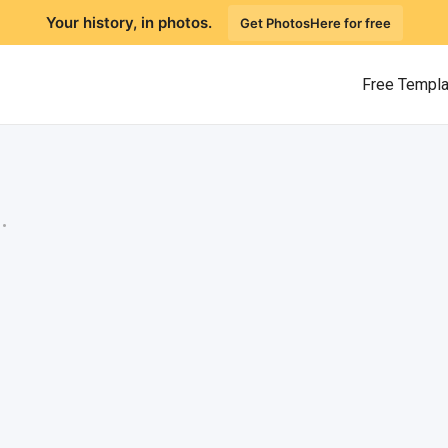
Your history, in photos.
Get PhotosHere for free
Free Templ
.