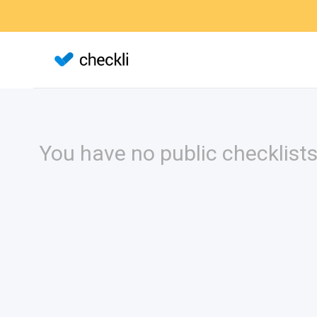
You have no public checklists