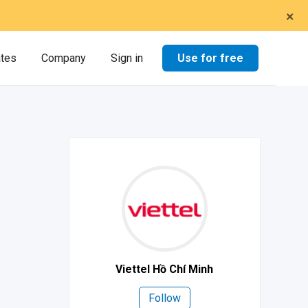
×
Use for free
ates
Company
Sign in
Viettel Hồ Chí Minh
Follow