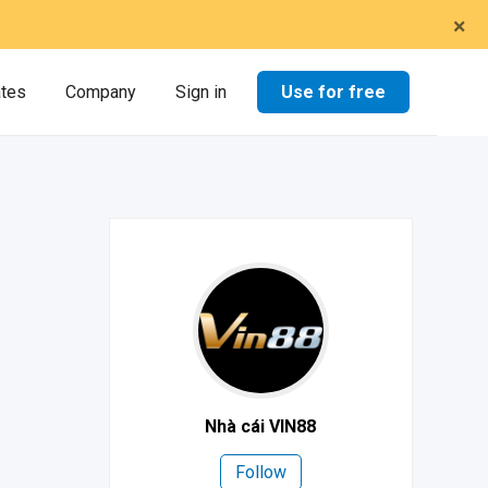
×
Use for free
ates
Company
Sign in
Nhà cái VIN88
Follow