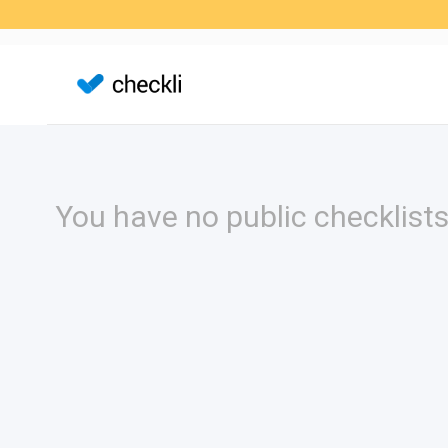
You have no public checklists