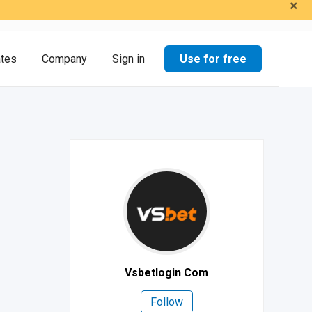
×
Use for free
ates
Company
Sign in
Vsbetlogin Com
Follow