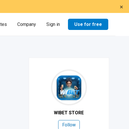
×
Use for free
ates
Company
Sign in
WIBET STORE
Follow