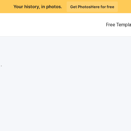
Your history, in photos.
Get PhotosHere for free
Free Templ
.