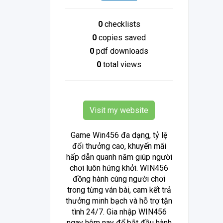
0
checklists
0
copies saved
0
pdf downloads
0
total views
Visit my website
Game Win456 đa dạng, tỷ lệ
đổi thưởng cao, khuyến mãi
hấp dẫn quanh năm giúp người
chơi luôn hứng khởi. WIN456
đồng hành cùng người chơi
trong từng ván bài, cam kết trả
thưởng minh bạch và hỗ trợ tận
tình 24/7. Gia nhập WIN456
ngay hôm nay để bắt đầu hành