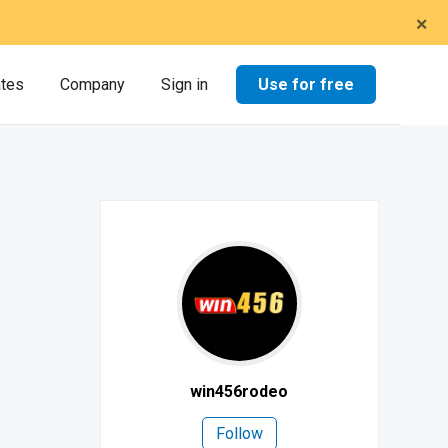
×
Use for free
ates
Company
Sign in
win456rodeo
Follow