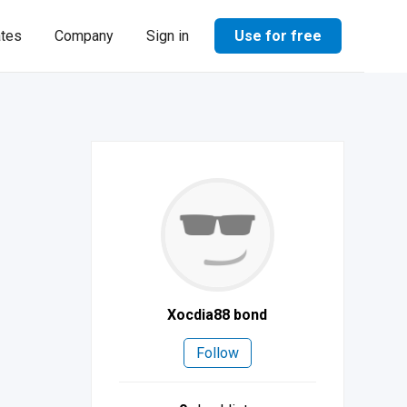
Use for free
ates
Company
Sign in
Xocdia88 bond
Follow