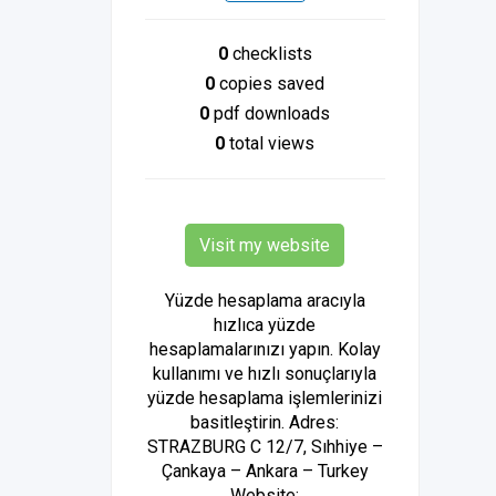
0
checklists
0
copies saved
0
pdf downloads
0
total views
Visit my website
Yüzde hesaplama aracıyla
hızlıca yüzde
hesaplamalarınızı yapın. Kolay
kullanımı ve hızlı sonuçlarıyla
yüzde hesaplama işlemlerinizi
basitleştirin. Adres:
STRAZBURG C 12/7, Sıhhiye –
Çankaya – Ankara – Turkey
Website: