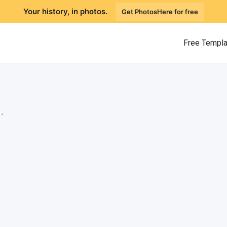
Your history, in photos.
Get PhotosHere for free
Free Templ
.