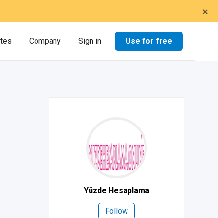
×
Use for free
ates
Company
Sign in
Yüzde Hesaplama
Follow